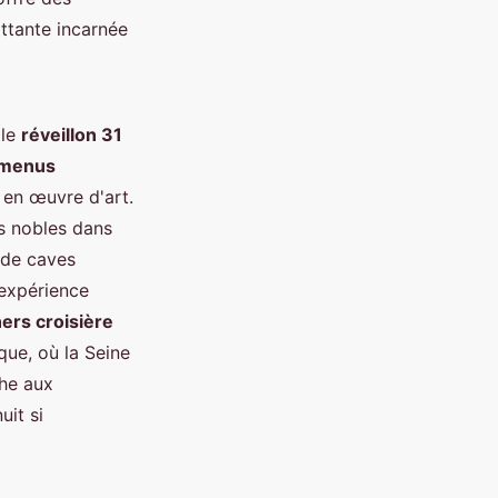
ottante incarnée
 le
réveillon 31
menus
en œuvre d'art.
ts nobles dans
 de caves
'expérience
ners croisière
que, où la Seine
che aux
uit si