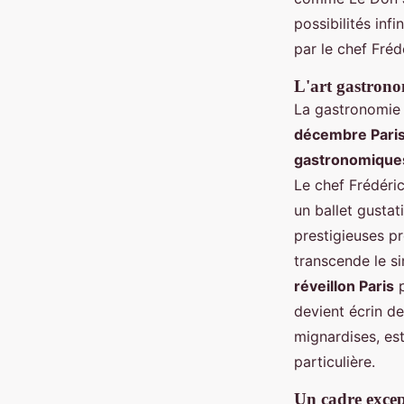
possibilités infi
par le chef Fré
L'art gastronom
La gastronomie 
décembre Paris 
gastronomique
Le chef Frédéric
un ballet gusta
prestigieuses p
transcende le s
réveillon Paris
p
devient écrin d
mignardises, est
particulière.
Un cadre excep