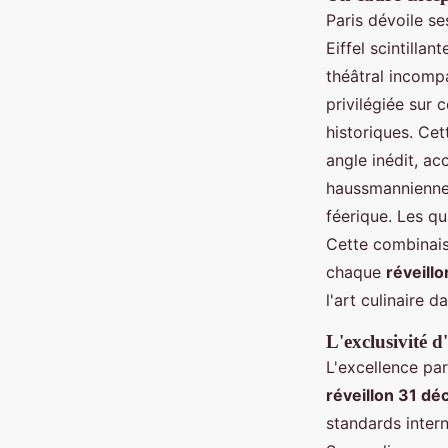
Paris dévoile s
Eiffel scintill
théâtral incomp
privilégiée sur
historiques. Cet
angle inédit, ac
haussmannienne 
féerique. Les q
Cette combinais
chaque
réveill
l'art culinaire 
L'exclusivité d
L'excellence pa
réveillon 31 dé
standards intern