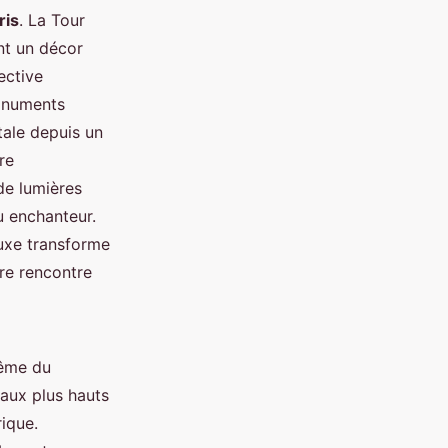
ris
. La Tour
nt un décor
ective
monuments
tale depuis un
re
de lumières
u enchanteur.
luxe transforme
re rencontre
même du
 aux plus hauts
ique.