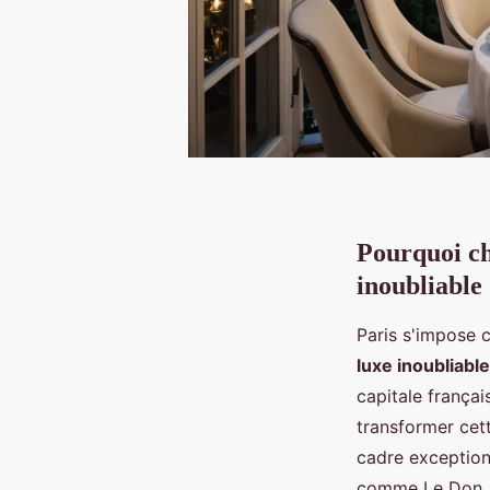
Pourquoi ch
inoubliable
Paris s'impose 
luxe inoubliable
capitale frança
transformer cet
cadre exceptio
comme Le Don Ju