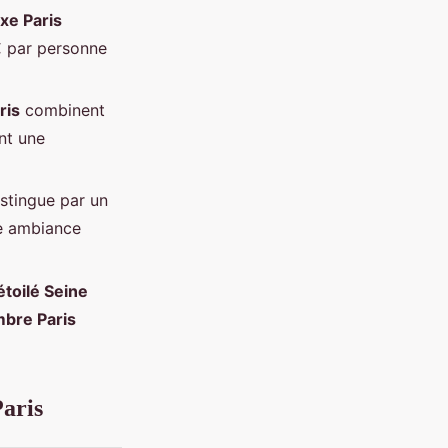
uxe Paris
€ par personne
ris
combinent
nt une
istingue par un
e ambiance
étoilé Seine
mbre Paris
Paris