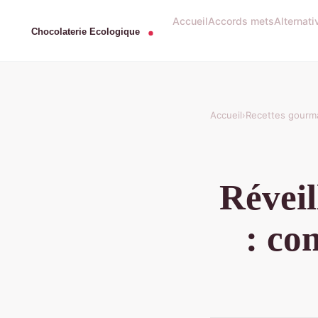
Accueil
Accords mets
Alternat
Accueil
›
Recettes gourm
Réveil
: co