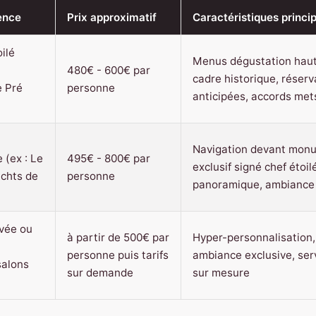
ence
Prix approximatif
Caractéristiques princi
ilé
Menus dégustation hau
480€ - 600€ par
cadre historique, réserv
e Pré
personne
anticipées, accords met
Navigation devant mon
 (ex : Le
495€ - 800€ par
exclusif signé chef étoil
achts de
personne
panoramique, ambiance 
ivée ou
à partir de 500€ par
Hyper-personnalisation, 
personne puis tarifs
ambiance exclusive, ser
salons
sur demande
sur mesure