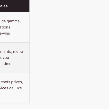
pales
t de gamme,
ations
s-vins
uments, menu
é, vue
intime
chefs privés,
vices de luxe