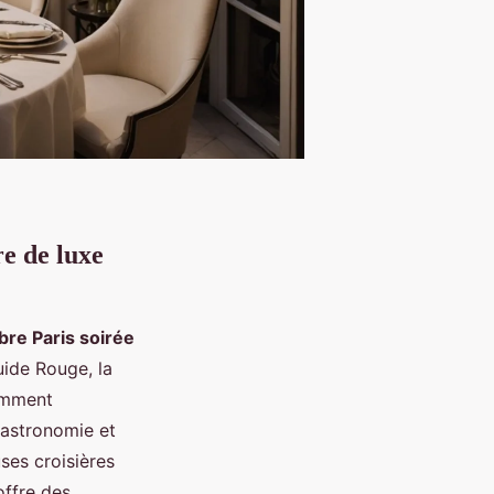
e de luxe
bre Paris soirée
uide Rouge, la
Comment
gastronomie et
ses croisières
offre des