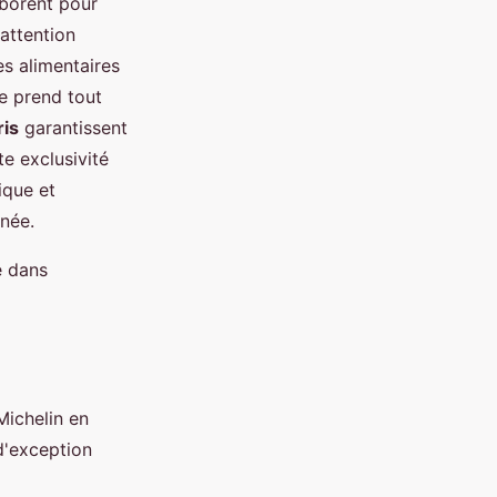
aborent pour
attention
es alimentaires
e prend tout
ris
garantissent
te exclusivité
ique et
nnée.
e dans
Michelin en
 d'exception