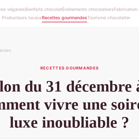
ives véganes
Bienfaits chocolat
Événements chocolatiers
Fabrication
Producteurs locaux
Recettes gourmandes
Tourisme chocolatier
andes
RECETTES GOURMANDES
lon du 31 décembre 
mment vivre une soir
luxe inoubliable ?