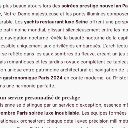
es plus beaux atours lors des
soirées prestige nouvel an Pa
ante, Notre-Dame majestueuse et les ponts illuminés compose
arable. Les
yachts restaurant luxe Seine
offrent une persp
 ce patrimoine mondial, glissant silencieusement entre les 
te navigation nocturne révèle la beauté nocturne de la capi
cessible uniquement aux privilégiés embarqués. L'architectu
se reflète dans les eaux sombres du fleuve, créant un jeu 
uais romantiques et les jardins royaux complètent ce tablea
on unique entre patrimoine architectural et navigation de 
on gastronomique Paris 2024
en conte moderne, où l'Histoi
dans une harmonie parfaite.
'un service personnalisé de prestige
risienne se distingue par un service d'exception, essence 
cembre Paris soirée luxe inoubliable
. Les équipes formées
ationaux orchestrent chaque détail avec précision millimétr