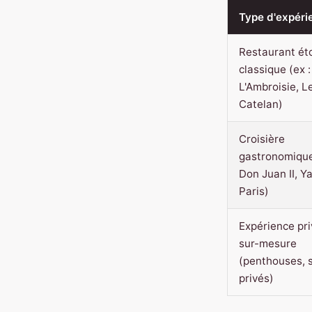
Type d'expéri
Restaurant éto
classique (ex :
L'Ambroisie, L
Catelan)
Croisière
gastronomique
Don Juan II, Y
Paris)
Expérience pr
sur-mesure
(penthouses, 
privés)