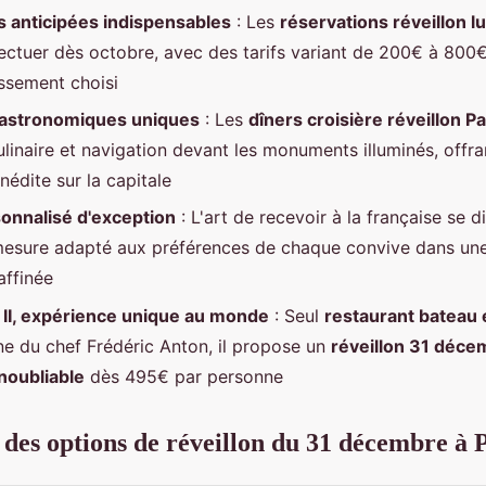
s anticipées indispensables
: Les
réservations réveillon l
fectuer dès octobre, avec des tarifs variant de 200€ à 800
issement choisi
gastronomiques uniques
: Les
dîners croisière réveillon Pa
ulinaire et navigation devant les monuments illuminés, offra
nédite sur la capitale
onnalisé d'exception
: L'art de recevoir à la française se d
mesure adapté aux préférences de chaque convive dans un
affinée
 II, expérience unique au monde
: Seul
restaurant bateau 
ine du chef Frédéric Anton, il propose un
réveillon 31 déce
inoubliable
dès 495€ par personne
des options de réveillon du 31 décembre à 