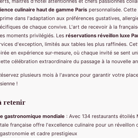
rts, maîtres d'hôtel attentionnés et chefs passionnés coll
ience culinaire haut de gamme Paris
personnalisée. Cette 
xprime dans l'adaptation aux préférences gustatives, allergi
cifiques de chaque convive. L'art de recevoir à la français
es moments privilégiés. Les
réservations réveillon luxe Pa
rvices d'exception, limités aux tables les plus raffinées. Cet
oirée en expérience sur-mesure, où chaque invité se sent un
cette célébration extraordinaire du passage à la nouvelle a
éservez plusieurs mois à l'avance pour garantir votre plac
sienne !
à retenir
ale gastronomique mondiale
: Avec 134 restaurants étoilés 
tale française offre l'excellence culinaire pour un réveillon
e gastronomie et cadre prestigieux