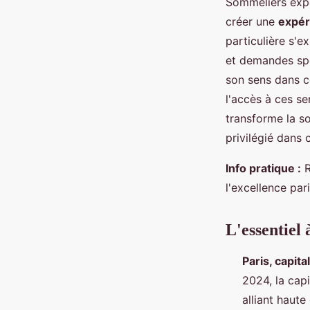
Sommeliers expe
créer une
expér
particulière s'e
et demandes spé
son sens dans c
l'accès à ces se
transforme la s
privilégié dans 
Info pratique :
R
l'excellence pari
L'essentiel 
Paris, capit
2024, la capi
alliant haut