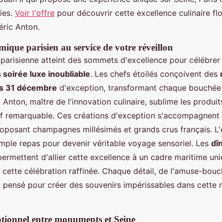
nies.
Voir l'offre
pour découvrir cette excellence culinaire fl
déric
Anton.
ique parisien au service de votre réveillon
parisienne atteint des sommets d'excellence pour célébrer
soirée luxe inoubliable
. Les chefs étoilés conçoivent des
s 31 décembre
d'exception, transformant chaque bouchée 
 Anton, maître de l'innovation culinaire, sublime les produi
tif remarquable. Ces créations d'exception s'accompagnent
roposant champagnes millésimés et grands crus français. L
imple repas pour devenir véritable voyage sensoriel. Les
dî
ermettent d'allier cette excellence à un cadre maritime uni
e cette célébration raffinée. Chaque détail, de l'amuse-bou
 pensé pour créer des souvenirs impérissables dans cette n
tionnel entre monuments et Seine