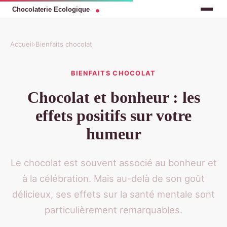
Accueil
›
Bienfaits chocolat
BIENFAITS CHOCOLAT
Chocolat et bonheur : les
effets positifs sur votre
humeur
Le chocolat est souvent associé au bonheur et
à la célébration. Mais au-delà de son goût
délicieux, ses effets sur la santé mentale sont
particulièrement remarquables.