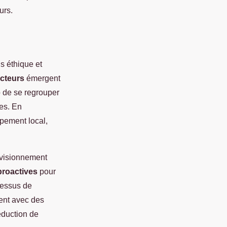
urs.
s éthique et
cteurs
émergent
o de se regrouper
ées. En
pement local,
ovisionnement
roactives
pour
cessus de
ment avec des
éduction de