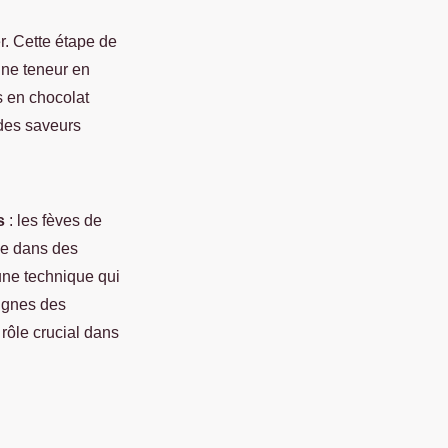
r. Cette étape de
une teneur en
s en chocolat
r des saveurs
s
: les fèves de
cée dans des
une technique qui
dignes des
rôle crucial dans