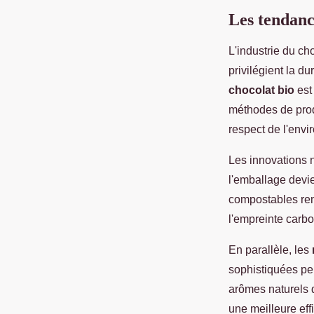
Les tendance
L'industrie du ch
privilégient la du
chocolat bio
est
méthodes de produ
respect de l'env
Les innovations n
l'emballage devie
compostables rem
l'empreinte carbo
En parallèle, les
sophistiquées per
arômes naturels d
une meilleure eff