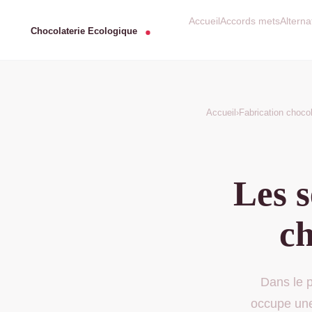
Accueil
Accords mets
Altern
Accueil
›
Fabrication choco
Les s
ch
Dans le p
occupe une 