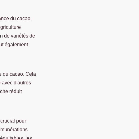
nance du cacao.
griculture
ion de variétés de
eut également
e du cacao. Cela
o avec d'autres
oche réduit
crucial pour
 rémunérations
équitables, les