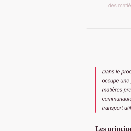
des matiè
Dans le pro
occupe une p
matières pre
communautés
transport ut
Les princip