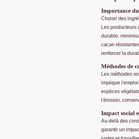
Importance du 
Choisir des ingré
Les producteurs d
durable, minimisan
cacao résistante
renforcer la durabi
Méthodes de cu
Les méthodes res
implique l'emploi
espèces végétales
l'érosion, conser
Impact social 
Au-delà des cons
garantir un impac
justes et travail