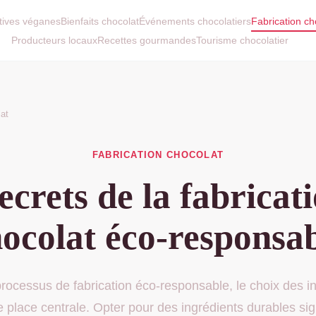
atives véganes
Bienfaits chocolat
Événements chocolatiers
Fabrication ch
Producteurs locaux
Recettes gourmandes
Tourisme chocolatier
lat
FABRICATION CHOCOLAT
ecrets de la fabricat
ocolat éco-responsa
rocessus de fabrication éco-responsable, le choix des i
place centrale. Opter pour des ingrédients durables signi