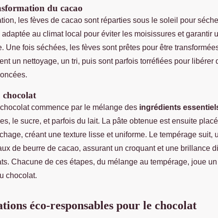
nsformation du cacao
tion, les fèves de cacao sont réparties sous le soleil pour séche
 adaptée au climat local pour éviter les moisissures et garantir 
. Une fois séchées, les fèves sont prêtes pour être transformée
ent un nettoyage, un tri, puis sont parfois torréfiées pour libére
noncées.
 chocolat
u chocolat commence par le mélange des
ingrédients essentiel
s, le sucre, et parfois du lait. La pâte obtenue est ensuite pla
hage, créant une texture lisse et uniforme. Le tempérage suit, 
staux de beurre de cacao, assurant un croquant et une brillance 
ats. Chacune de ces étapes, du mélange au tempérage, joue un 
du chocolat.
ations éco-responsables pour le chocolat