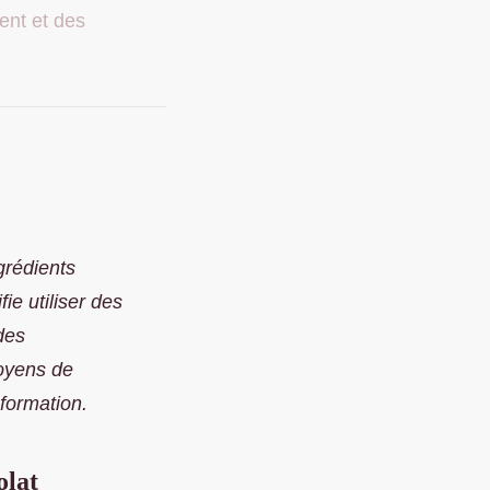
ent et des
ngrédients
ie utiliser des
des
moyens de
sformation.
olat