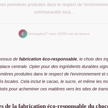
res premières produites dans le respect de l'environnem
communautés loca...
C
Christophe
27 mars 2025
5 min de lecture
cessus de
fabrication éco-responsable
, le choix des i
lace centrale. Opter pour des ingrédients durables signif
mières produites dans le respect de l'environnement et 
 locales. Cela inclut le cacao, le sucre, et même les 
ilisés pour acheminer ces matières vers les sites de tran
es de la fabrication éco-responsable du choc