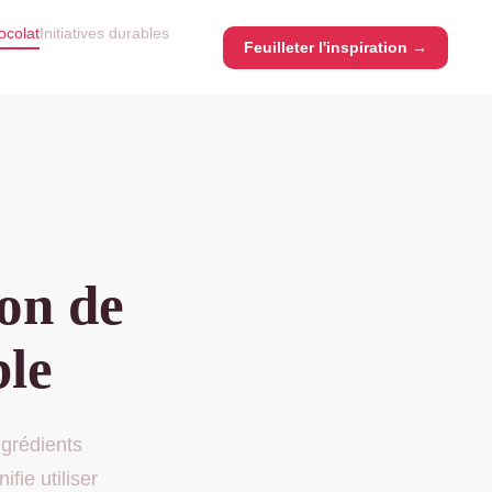
ocolat
Initiatives durables
Feuilleter l'inspiration →
ion de
ble
ngrédients
fie utiliser