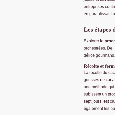
entreprises cont
en garantissant 
Les étapes 
Explorer le
proce
orchestrées. De l
délice gourmand
Récolte et fer
La récolte du ca
gousses de cacao
une méthode qui p
subissent un pro
sept jours, est 
également les pul