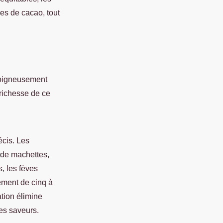
es de cacao, tout
soigneusement
 richesse de ce
écis. Les
 de machettes,
, les fèves
ement de cinq à
tion élimine
les saveurs.